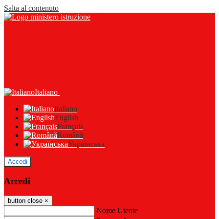
Salta al contenuto
Italiano
Italiano
English
Français
Română
Українська
Accedi
Accedi
button close
×
Nome Utente