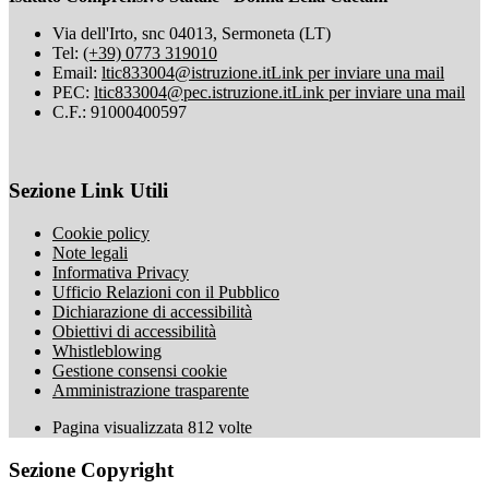
Via dell'Irto, snc 04013, Sermoneta (LT)
Tel:
(+39) 0773 319010
Email:
ltic833004@istruzione.it
Link per inviare una mail
PEC:
ltic833004@pec.istruzione.it
Link per inviare una mail
C.F.: 91000400597
Sezione Link Utili
Cookie policy
Note legali
Informativa Privacy
Ufficio Relazioni con il Pubblico
Dichiarazione di accessibilità
Obiettivi di accessibilità
Whistleblowing
Gestione consensi cookie
Amministrazione trasparente
Pagina visualizzata
812
volte
Sezione Copyright