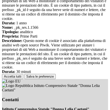
proprietari di siti Web a monitorare il comportamento dei visitatori e
misurare le prestazioni del sito. È un cookie di tipo pattern, in cui il
prefisso _pk_id è seguito da una breve serie di numeri e lettere, che
si ritiene sia un codice di riferimento per il dominio che imposta il
cookie.
Durata:
1 anno
Nome:
_pk_ses.1.1566
Tipologia:
analitico
Proprieta:
Prime Parti
Descrizione:
Questo nome di cookie è associato alla piattaforma di
analisi web open source Piwik. Viene utilizzato per aiutare i
proprietari di siti Web a monitorare il comportamento dei visitatori e
misurare le prestazioni del sito. È un cookie di tipo pattern, in cui il
prefisso _pk_ses è seguito da una breve serie di numeri e lettere, che
si ritiene sia un codice di riferimento per il dominio che imposta il
cookie.
Durata:
30 minuti
Accetta tutti
Salva le preferenze
Istituto Comprensivo Statale "Donna Lelia
Caetani"
Contatti
Istituto Comprensivo Statale "Donna Lelia Caetani"