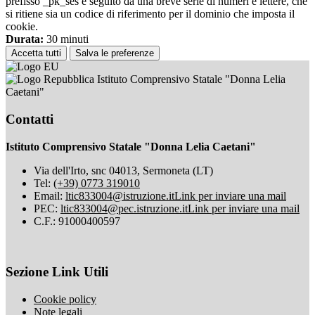
prefisso _pk_ses è seguito da una breve serie di numeri e lettere, che
si ritiene sia un codice di riferimento per il dominio che imposta il
cookie.
Durata:
30 minuti
Accetta tutti
Salva le preferenze
Istituto Comprensivo Statale "Donna Lelia
Caetani"
Contatti
Istituto Comprensivo Statale "Donna Lelia Caetani"
Via dell'Irto, snc 04013, Sermoneta (LT)
Tel:
(+39) 0773 319010
Email:
ltic833004@istruzione.it
Link per inviare una mail
PEC:
ltic833004@pec.istruzione.it
Link per inviare una mail
C.F.: 91000400597
Sezione Link Utili
Cookie policy
Note legali