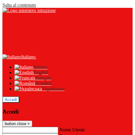
Salta al contenuto
Italiano
Italiano
English
Français
Română
Українська
Accedi
Accedi
button close
×
Nome Utente