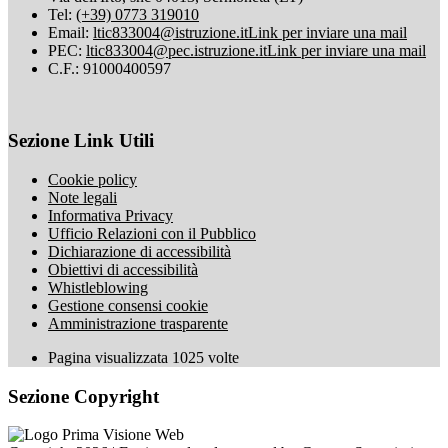
Tel:
(+39) 0773 319010
Email:
ltic833004@istruzione.it
Link per inviare una mail
PEC:
ltic833004@pec.istruzione.it
Link per inviare una mail
C.F.: 91000400597
Sezione Link Utili
Cookie policy
Note legali
Informativa Privacy
Ufficio Relazioni con il Pubblico
Dichiarazione di accessibilità
Obiettivi di accessibilità
Whistleblowing
Gestione consensi cookie
Amministrazione trasparente
Pagina visualizzata
1025
volte
Sezione Copyright