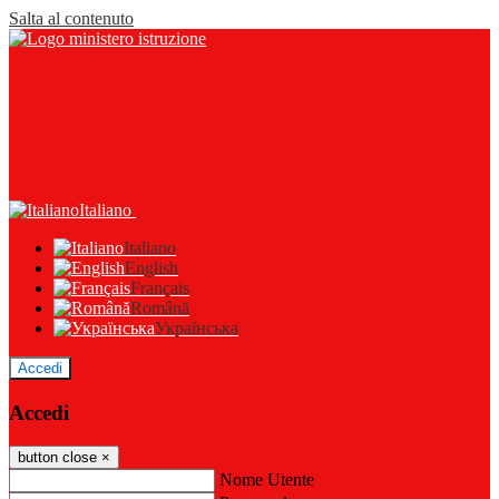
Salta al contenuto
Italiano
Italiano
English
Français
Română
Українська
Accedi
Accedi
button close
×
Nome Utente