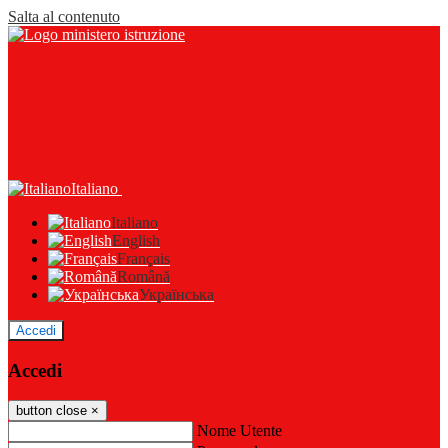
Salta al contenuto
Italiano
Italiano
English
Français
Română
Українська
Accedi
Accedi
button close
×
Nome Utente