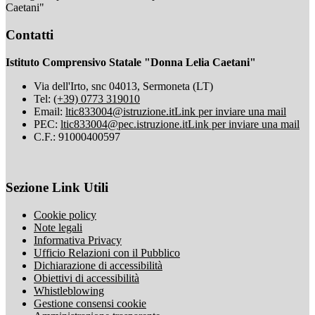
Caetani"
Contatti
Istituto Comprensivo Statale "Donna Lelia Caetani"
Via dell'Irto, snc 04013, Sermoneta (LT)
Tel:
(+39) 0773 319010
Email:
ltic833004@istruzione.it
Link per inviare una mail
PEC:
ltic833004@pec.istruzione.it
Link per inviare una mail
C.F.: 91000400597
Sezione Link Utili
Cookie policy
Note legali
Informativa Privacy
Ufficio Relazioni con il Pubblico
Dichiarazione di accessibilità
Obiettivi di accessibilità
Whistleblowing
Gestione consensi cookie