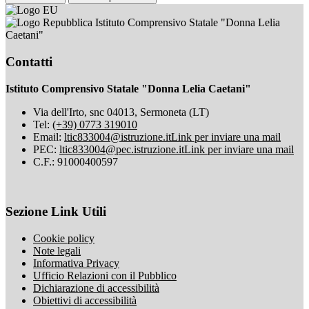
Istituto Comprensivo Statale "Donna Lelia
Caetani"
Contatti
Istituto Comprensivo Statale "Donna Lelia Caetani"
Via dell'Irto, snc 04013, Sermoneta (LT)
Tel:
(+39) 0773 319010
Email:
ltic833004@istruzione.it
Link per inviare una mail
PEC:
ltic833004@pec.istruzione.it
Link per inviare una mail
C.F.: 91000400597
Sezione Link Utili
Cookie policy
Note legali
Informativa Privacy
Ufficio Relazioni con il Pubblico
Dichiarazione di accessibilità
Obiettivi di accessibilità