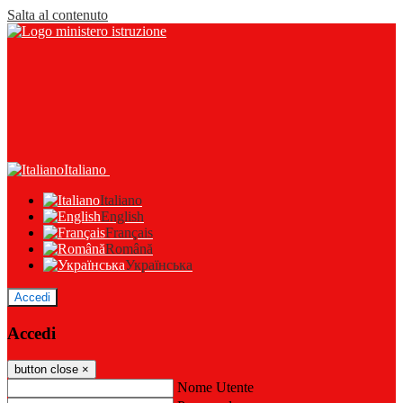
Salta al contenuto
Italiano
Italiano
English
Français
Română
Українська
Accedi
Accedi
button close
×
Nome Utente