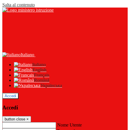
Salta al contenuto
Italiano
Italiano
English
Français
Română
Українська
Accedi
Accedi
button close
×
Nome Utente