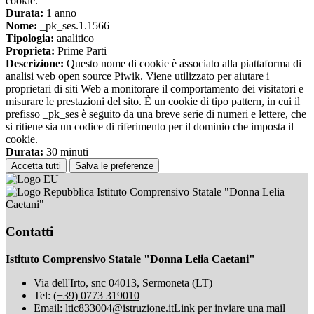
cookie.
Durata:
1 anno
Nome:
_pk_ses.1.1566
Tipologia:
analitico
Proprieta:
Prime Parti
Descrizione:
Questo nome di cookie è associato alla piattaforma di
analisi web open source Piwik. Viene utilizzato per aiutare i
proprietari di siti Web a monitorare il comportamento dei visitatori e
misurare le prestazioni del sito. È un cookie di tipo pattern, in cui il
prefisso _pk_ses è seguito da una breve serie di numeri e lettere, che
si ritiene sia un codice di riferimento per il dominio che imposta il
cookie.
Durata:
30 minuti
Accetta tutti
Salva le preferenze
Istituto Comprensivo Statale "Donna Lelia
Caetani"
Contatti
Istituto Comprensivo Statale "Donna Lelia Caetani"
Via dell'Irto, snc 04013, Sermoneta (LT)
Tel:
(+39) 0773 319010
Email:
ltic833004@istruzione.it
Link per inviare una mail