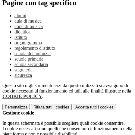
Pagine con tag specifico
alunni
aula di musica
corsi di musica
didattica
istituto
organigramma
regolamento d'istituto
scuola dell'infanzia
scuola primaria
scuola secondaria
segreteria
sicurezza
Questo sito o gli strumenti terzi da questo utilizzati si avvalgono di
cookie necessari al funzionamento ed utili alle finalità illustrate nella
COOKIE POLICY
.
Personalizza
Rifiuta tutti
i cookies
Accetta tutti
i cookies
Gestione cookie
In questa schermata è possibile scegliere quali cookie consentire.
I cookie necessari sono quelli che consentono il funzionamento della
piattaforma e non è possibile disabilitarli.