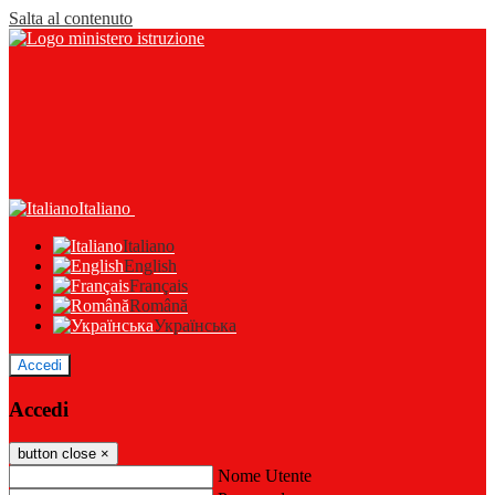
Salta al contenuto
Italiano
Italiano
English
Français
Română
Українська
Accedi
Accedi
button close
×
Nome Utente