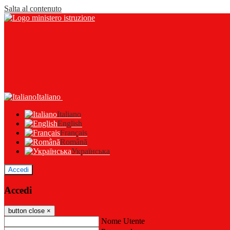
Salta al contenuto
Italiano
Italiano
English
Français
Română
Українська
Accedi
Accedi
button close
×
Nome Utente