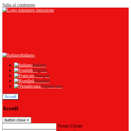
Salta al contenuto
Italiano
Italiano
English
Français
Română
Українська
Accedi
Accedi
button close
×
Nome Utente