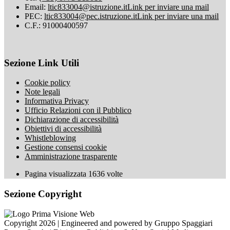
Email:
ltic833004@istruzione.it
Link per inviare una mail
PEC:
ltic833004@pec.istruzione.it
Link per inviare una mail
C.F.: 91000400597
Sezione Link Utili
Cookie policy
Note legali
Informativa Privacy
Ufficio Relazioni con il Pubblico
Dichiarazione di accessibilità
Obiettivi di accessibilità
Whistleblowing
Gestione consensi cookie
Amministrazione trasparente
Pagina visualizzata
1636
volte
Sezione Copyright
Copyright 2026 | Engineered and powered by Gruppo Spaggiari