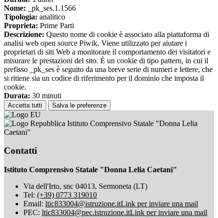
Nome:
_pk_ses.1.1566
Tipologia:
analitico
Proprieta:
Prime Parti
Descrizione:
Questo nome di cookie è associato alla piattaforma di
analisi web open source Piwik. Viene utilizzato per aiutare i
proprietari di siti Web a monitorare il comportamento dei visitatori e
misurare le prestazioni del sito. È un cookie di tipo pattern, in cui il
prefisso _pk_ses è seguito da una breve serie di numeri e lettere, che
si ritiene sia un codice di riferimento per il dominio che imposta il
cookie.
Durata:
30 minuti
Accetta tutti
Salva le preferenze
Istituto Comprensivo Statale "Donna Lelia
Caetani"
Contatti
Istituto Comprensivo Statale "Donna Lelia Caetani"
Via dell'Irto, snc 04013, Sermoneta (LT)
Tel:
(+39) 0773 319010
Email:
ltic833004@istruzione.it
Link per inviare una mail
PEC:
ltic833004@pec.istruzione.it
Link per inviare una mail