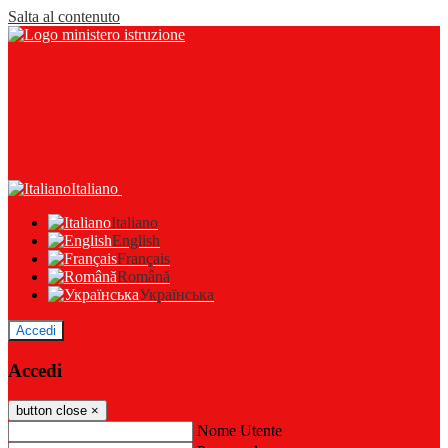
Salta al contenuto
Italiano
Italiano
English
Français
Română
Українська
Accedi
Accedi
button close
×
Nome Utente